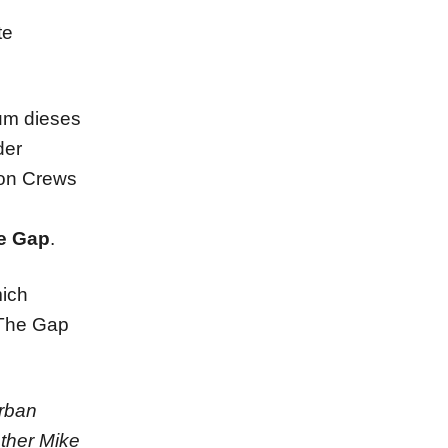
te
um dieses
der
von Crews
s
e Gap
.
mich
 The Gap
urban
ather Mike