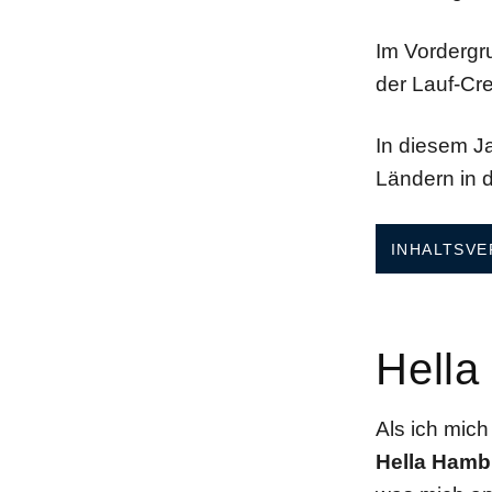
Im Vordergr
der Lauf-Cr
In diesem J
Ländern in 
INHALTSVE
Hella
Als ich mich
Hella
Hambu