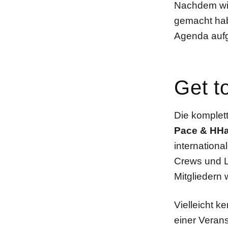
Nachdem wir
gemacht hab
Agenda auf
Get t
Die komplet
Pace & HH
internationa
Crews und L
Mitgliedern 
Vielleicht k
einer Verans