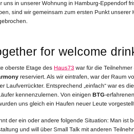
 uns in unserer Wohnung in Hamburg-Eppendorf fri
en, sind wir gemeinsam zum ersten Punkt unserer
gebrochen.
ogether for welcome drin
te oberste Etage des
Haus73
war für die Teilnehmer
armony
reserviert. Als wir eintrafen, war der Raum vo
ler Laufverrückter. Entsprechend „einfach“ war es di
äufer kennenzulernen. Von einigen
BTG
-erfahrene
wurden uns gleich ein Haufen neuer Leute vorgestellt
ennt der ein oder andere folgende Situation: Man ist b
taltung und will über Small Talk mit anderen Teilneh