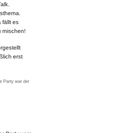
alk.
hsthema.
ällt es
u mischen!
gestellt
lich erst
e Party war der