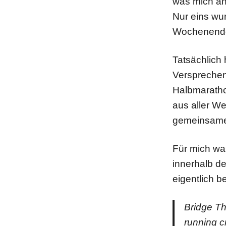
was mich an
Nur eins wu
Wochenende
Tatsächlich
Versprechen
Halbmaratho
aus aller W
gemeinsame
Für mich war
innerhalb d
eigentlich b
Bridge Th
running c