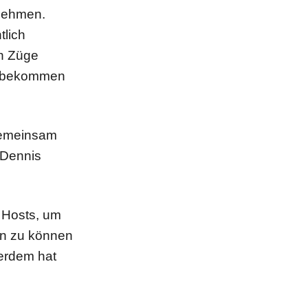
 nehmen.
tlich
n Züge
h bekommen
gemeinsam
 Dennis
t Hosts, um
en zu können
ßerdem hat