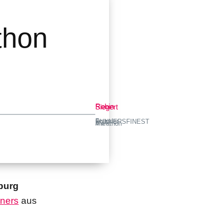
thon
Robin Siegert
Founder RUNNERSFINEST · 2:34 h Marathon
burg
ners
aus