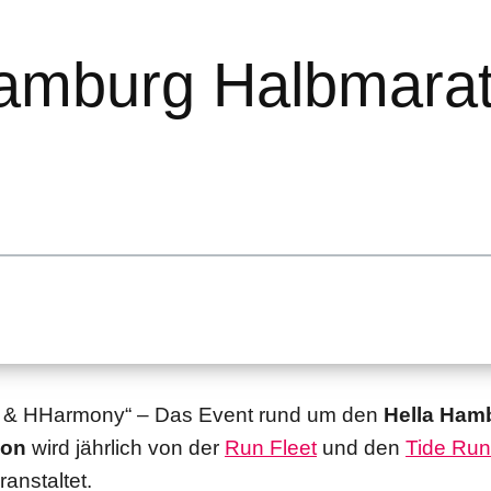
Hamburg Halbmara
e & HHarmony“ – Das Event rund um den
Hella Ham
hon
wird jährlich von der
Run Fleet
und den
Tide Run
anstaltet.