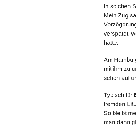
In solchen S
Mein Zug sa
Verzögerung
verspätet, 
hatte.
Am Hamburg
mit ihm zu 
schon auf u
Typisch für
fremden Läu
So bleibt m
man dann gl