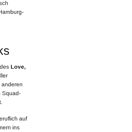
sch
 Hamburg-
ks
 des
Love,
ller
e anderen
n Squad-
.
eruflich auf
mern ins