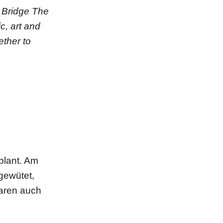
) Bridge The
c, art and
ether to
plant. Am
gewütet,
aren auch