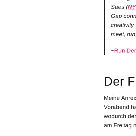
Saes (
NY
Gap conne
creativit
meet, run
~
Run De
Der F
Meine Anrei
Vorabend ha
wodurch de
am Freitag 