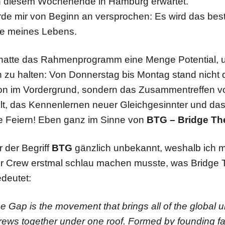
 diesem Wochenende in Hamburg erwartet.
rde mir von Beginn an versprochen: Es wird das bes
 meines Lebens.
 hatte das Rahmenprogramm eine Menge Potential, 
 zu halten: Von Donnerstag bis Montag stand nicht 
n im Vordergrund, sondern das Zusammentreffen 
elt, das Kennenlernen neuer Gleichgesinnter und da
 Feiern! Eben ganz im Sinne von
BTG – Bridge Th
 der Begriff
BTG
gänzlich unbekannt, weshalb ich 
er Crew erstmal schlau machen musste, was Bridge
edeutet:
e Gap is the movement that brings all of the global 
rews together under one roof. Formed by founding f