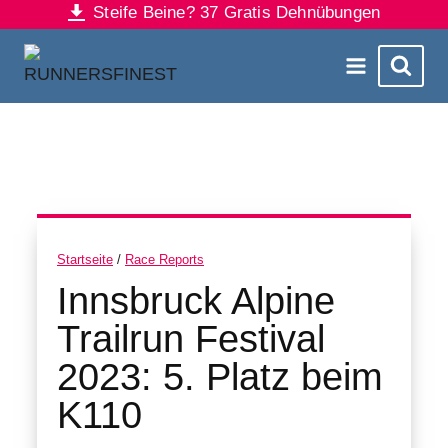
Steife Beine? 37 Gratis Dehnübungen
Zum
Inhalt
springen
Startseite
/
Race Reports
Innsbruck Alpine
Trailrun Festival
2023: 5. Platz beim
K110