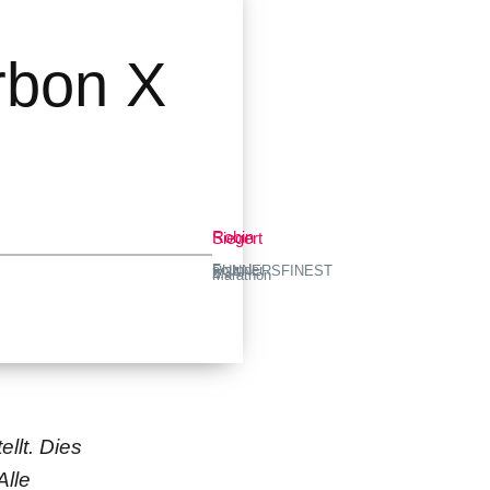
rbon X
Robin Siegert
Founder RUNNERSFINEST · 2:34 h Marathon
llt. Dies
Alle