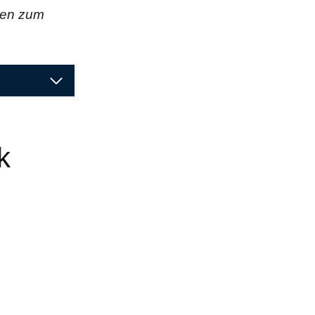
gen zum
k