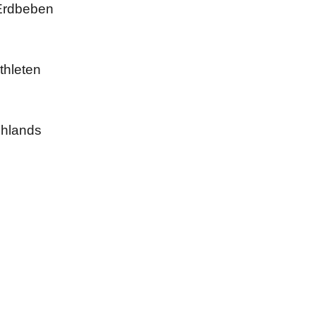
 Erdbeben
thleten
chlands