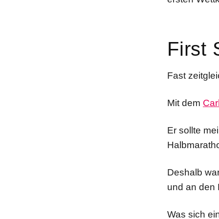
First 
Fast zeitgle
Mit dem
Car
Er sollte m
Halbmarath
Deshalb war
und an den 
Was sich ei