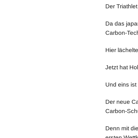
Der Triathle
Da das japa
Carbon-Techn
Hier lächelt
Jetzt hat H
Und eins ist 
Der neue Ca
Carbon-Sch
Denn mit di
ersten Wett