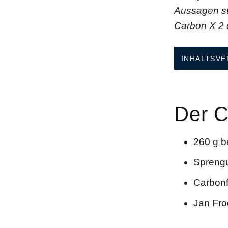
Aussagen st
Carbon X 2 
INHALTSVE
Der C
260 g b
Spreng
Carbonf
Jan Fr