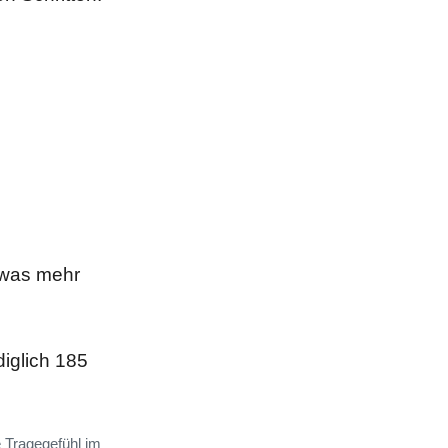
twas mehr
iglich 185
e Tragegefühl im