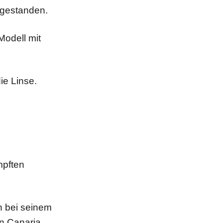
g gestanden.
odell mit
ie Linse.
mpften
h bei seinem
n Canaria.