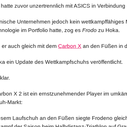
t hatte zuvor unzertrennlich mit ASICS in Verbindun
nische Unternehmen jedoch kein wettkampffähiges M
ologie im Portfolio hatte, zog es
Frodo
zu Hoka.
e er auch gleich mit dem
Carbon X
an den Füßen in d
oka ein Update des Wettkampfschuhs veröffentlicht.
klar.
rbon X 2 ist ein ernstzunehmender Player im umkä
uh-Markt:
esem Laufschuh an den Füßen siegte Frodeno gleic
kampf der Saison beim Halbdistanz-Triathlon auf Gra