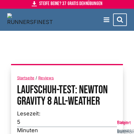
Steife Beine? 37 Gratis Dehnübungen
Zum
Inhalt
springen
Startseite
/
Reviews
Laufschuh-Test: Newton
Gravity 8 All-Weather
Lesezeit:
5
Robin Siegert
Minuten
Founder RUNNERSFINEST · 2:34 h Marathon