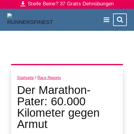
Steife Beine? 37 Gratis Dehnübungen
Zum
Inhalt
springen
Startseite
/
Race Reports
Der Marathon-
Pater: 60.000
Kilometer gegen
Armut