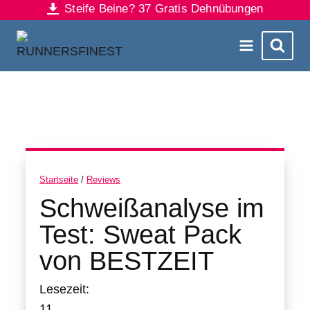
Steife Beine? 37 Gratis Dehnübungen
Zum
Inhalt
springen
Startseite
/
Reviews
Schweißanalyse im
Test: Sweat Pack
von BESTZEIT
Lesezeit:
11