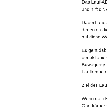
Das Lauf-AB
und hilft dir
Dabei hande
denen du di
auf diese W
Es geht dab
perfektionie
Bewegungsmu
Lauftempo a
Ziel des La
Wenn dein Fu
Oberkörper s