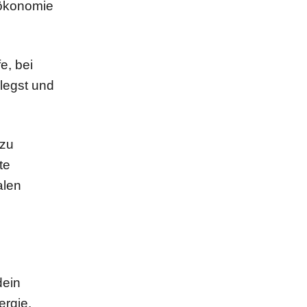
fökonomie
e, bei
legst und
 zu
te
alen
dein
ergie.