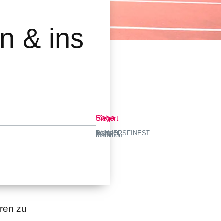
n & ins
Robin Siegert
Founder RUNNERSFINEST · 2:34 h Marathon
eren zu