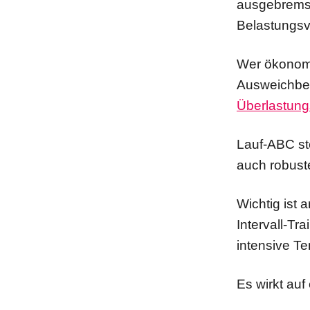
ausgebremst 
Belastungsve
Wer ökonomis
Ausweichb
Überlastun
Lauf-ABC st
auch robust
Wichtig ist 
Intervall-Tr
intensive T
Es wirkt auf