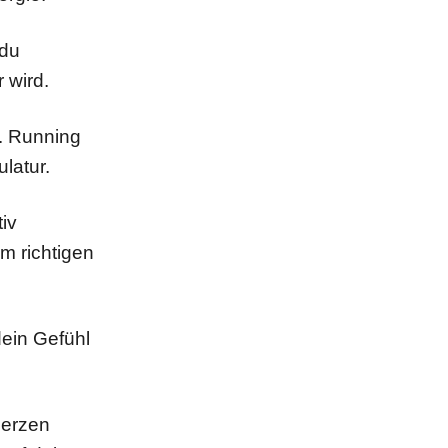
 du
r wird.
g. Running
latur.
iv
m richtigen
dein Gefühl
merzen