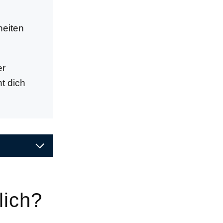
heiten
er
t dich
lich?